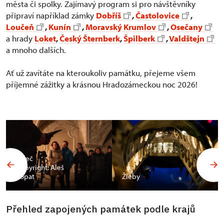
města či spolky. Zajímavý program si pro návštěvníky
připraví například zámky
Dobříš
,
Častolovice
,
Loučeň
,
Kunín
,
Moravský Krumlov
,
Osečany
a hrady
Loket
,
Český Šternberk
,
Špilberk
,
Valdštejn
a mnoho dalších.
Ať už zavítáte na kteroukoliv památku, přejeme všem
příjemné zážitky a krásnou Hradozámeckou noc 2026!
Valeč
Copyright: Aleš
Vopat
Žleby
Přehled zapojených památek podle krajů