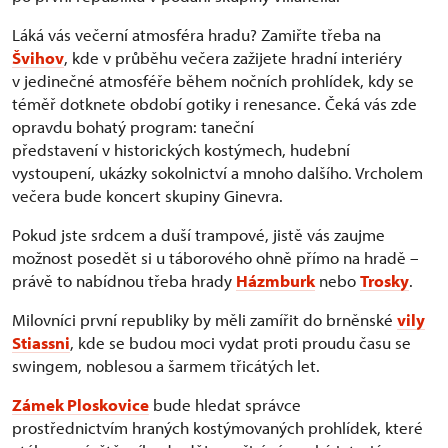
Láká vás večerní atmosféra hradu? Zamiřte třeba na
Švihov
, kde v průběhu večera zažijete hradní interiéry
v jedinečné atmosféře během nočních prohlídek, kdy se
téměř dotknete období gotiky i renesance. Čeká vás zde
opravdu bohatý program: taneční
představení v historických kostýmech, hudební
vystoupení, ukázky sokolnictví a mnoho dalšího. Vrcholem
večera bude koncert skupiny Ginevra.
Pokud jste srdcem a duší trampové, jistě vás zaujme
možnost posedět si u táborového ohně přímo na hradě –
právě to nabídnou třeba hrady
Házmburk
nebo
Trosky
.
Milovníci první republiky by měli zamířit do brněnské
vily
Stiassni
, kde se budou moci vydat proti proudu času se
swingem, noblesou a šarmem třicátých let.
Zámek Ploskovice
bude hledat správce
prostřednictvím hraných kostýmovaných prohlídek, které