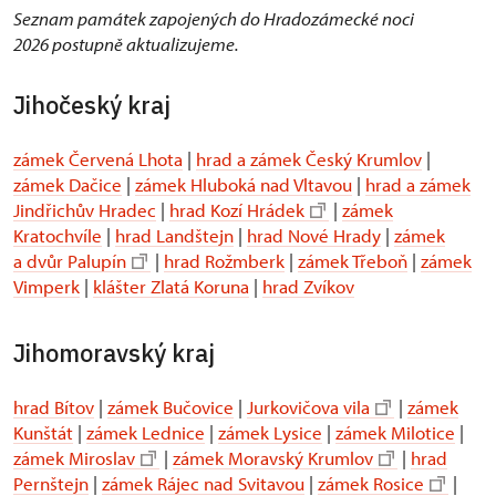
Seznam památek zapojených do Hradozámecké noci
2026 postupně aktualizujeme.
Jihočeský kraj
zámek Červená Lhota
|
hrad a zámek Český Krumlov
|
zámek Dačice
|
zámek Hluboká nad Vltavou
|
hrad a zámek
Jindřichův Hradec
|
hrad Kozí Hrádek
|
zámek
Kratochvíle
|
hrad Landštejn
|
hrad Nové Hrady
|
zámek
a dvůr Palupín
|
hrad Rožmberk
|
zámek Třeboň
|
zámek
Vimperk
|
klášter Zlatá Koruna
|
hrad Zvíkov
Jihomoravský kraj
hrad Bítov
|
zámek Bučovice
|
Jurkovičova vila
|
zámek
Kunštát
|
zámek Lednice
|
zámek Lysice
|
zámek Milotice
|
zámek Miroslav
|
zámek Moravský Krumlov
|
hrad
Pernštejn
|
zámek Rájec nad Svitavou
|
zámek Rosice
|