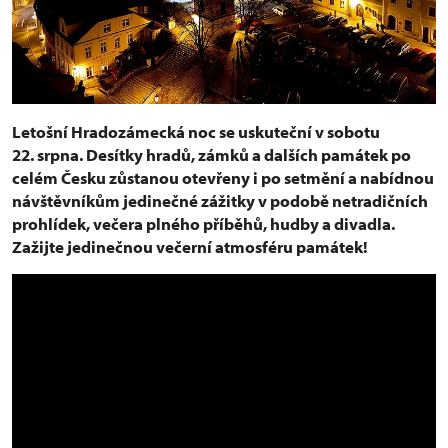
Letošní Hradozámecká noc se uskuteční v sobotu
22. srpna. Desítky hradů, zámků a dalších památek po
celém Česku zůstanou otevřeny i po setmění a nabídnou
návštěvníkům jedinečné zážitky v podobě netradičních
prohlídek, večera plného příběhů, hudby a divadla.
Zažijte jedinečnou večerní atmosféru památek!