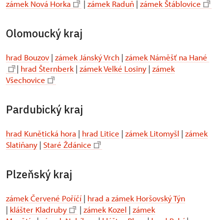
zámek Nová Horka
|
zámek Raduň
|
zámek Štáblovice
Olomoucký kraj
hrad Bouzov
|
zámek Jánský Vrch
|
zámek Náměšť na Hané
|
hrad Šternberk
|
zámek Velké Losiny
|
zámek
Všechovice
Pardubický kraj
hrad Kunětická hora
|
hrad Litice
|
zámek Litomyšl
|
zámek
Slatiňany
|
Staré Ždánice
Plzeňský kraj
zámek Červené Poříčí
|
hrad a zámek Horšovský Týn
|
klášter Kladruby
|
zámek Kozel
|
zámek