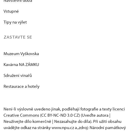
Návštěvní doba
Vstupné
Tipy na výlet
ZASTAVTE SE
Muzeum Vyškovska
Kavárna NA ZÁMKU
Sdružení vinařů
Restaurace a hotely
Není-li výslovně uvedeno jinak, podléhají fotografie a texty
licenci
Creative Commons
(CC BY-NC-ND 3.0 CZ) (Uveďte autora |
Neužívejte dílo komerčně | Nezasahujte do díla). Při užití obsahu
uvádějte odkaz na stránky www.npu.cz a „zdroj: Národní památkový