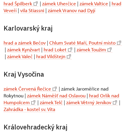
hrad Špilberk
|
zámek Uherčice
|
zámek Valtice
|
hrad
Veveří
|
vila Stiassni
|
zámek Vranov nad Dyjí
Karlovarský kraj
hrad a zámek Bečov
|
Chlum Svaté Maří, Poutní místo
|
zámek Kynžvart
|
hrad Loket
|
zámek Toužim
|
zámek Valeč
|
hrad Vildštejn
Kraj Vysočina
zámek Červená Řečice
| zámek Jaroměřice nad
Rokytnou |
zámek Náměšť nad Oslavou
|
hrad Orlík nad
Humpolcem
|
zámek Telč
|
zámek Větrný Jeníkov
|
Zahrádka - kostel sv. Víta
Královehradecký kraj