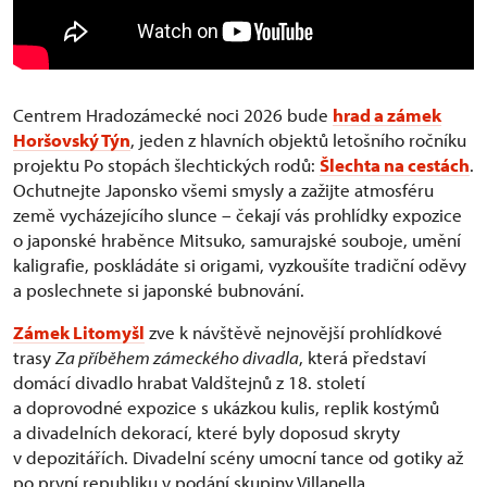
Centrem Hradozámecké noci 2026 bude
hrad a zámek
Horšovský Týn
, jeden z hlavních objektů letošního ročníku
projektu Po stopách šlechtických rodů:
Šlechta na cestách
.
Ochutnejte Japonsko všemi smysly a zažijte atmosféru
země vycházejícího slunce – čekají vás prohlídky expozice
o japonské hraběnce Mitsuko, samurajské souboje, umění
kaligrafie, poskládáte si origami, vyzkoušíte tradiční oděvy
a poslechnete si japonské bubnování.
Zámek Litomyšl
zve k návštěvě nejnovější prohlídkové
trasy
Za příběhem zámeckého divadla
, která představí
domácí divadlo hrabat Valdštejnů z 18. století
a doprovodné expozice s ukázkou kulis, replik kostýmů
a divadelních dekorací, které byly doposud skryty
v depozitářích. Divadelní scény umocní tance od gotiky až
po první republiku v podání skupiny Villanella.