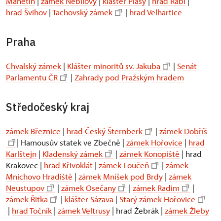
Manětín
|
zámek Nebílovy
|
klášter Plasy
|
hrad Rabí
|
hrad Švihov
|
Tachovský zámek
|
hrad Velhartice
Praha
Chvalský zámek
|
Klášter minoritů sv. Jakuba
|
Senát
Parlamentu ČR
|
Zahrady pod Pražským hradem
Středočeský kraj
zámek Březnice
|
hrad Český Šternberk
|
zámek Dobříš
| Hamousův statek ve Zbečně |
zámek Hořovice
|
hrad
Karlštejn
|
Kladenský zámek
|
zámek Konopiště
| hrad
Krakovec |
hrad Křivoklát
|
zámek Loučeň
|
zámek
Mnichovo Hradiště
|
zámek Mníšek pod Brdy
|
zámek
Neustupov
|
zámek Osečany
|
zámek Radim
|
zámek Řitka
|
klášter Sázava
|
Starý zámek Hořovice
|
hrad Točník
|
zámek Veltrusy
| hrad Žebrák |
zámek Žleby