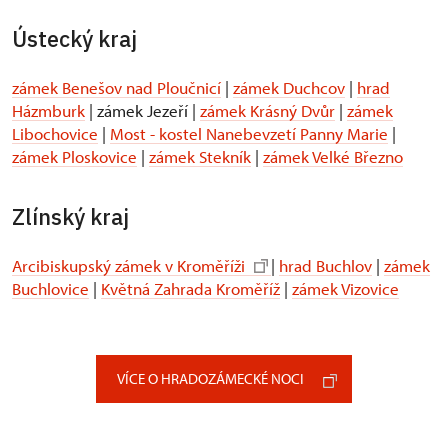
Ústecký kraj
zámek Benešov nad Ploučnicí
|
zámek Duchcov
|
hrad
Házmburk
| zámek Jezeří |
zámek Krásný Dvůr
|
zámek
Libochovice
|
Most - kostel Nanebevzetí Panny Marie
|
zámek Ploskovice
|
zámek Stekník
|
zámek Velké Březno
Zlínský kraj
Arcibiskupský zámek v Kroměříži
|
hrad Buchlov
|
zámek
Buchlovice
|
Květná Zahrada Kroměříž
|
zámek Vizovice
VÍCE O HRADOZÁMECKÉ NOCI