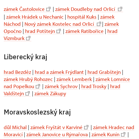
zámek Častolovice
|
zámek Doudleby nad Orlicí
|
zámek Hrádek u Nechanic
|
hospitál Kuks
|
zámek
Náchod
|
Nový zámek Kostelec nad Orlicí
|
zámek
Opočno
|
hrad Potštejn
|
zámek Ratibořice
|
hrad
Vízmburk
Liberecký kraj
hrad Bezděz
|
hrad a zámek Frýdlant
|
hrad Grabštejn
|
zámek Hrubý Rohozec
|
zámek Lemberk
|
zámek Lomnice
nad Popelkou
|
zámek Sychrov
|
hrad Trosky
|
hrad
Valdštejn
|
zámek Zákupy
Moravskoslezský kraj
důl Michal
|
zámek Fryštát v Karviné
|
zámek Hradec nad
Moravicí
|
zámek Janovice u Rýmařova
|
zámek Kunín
|