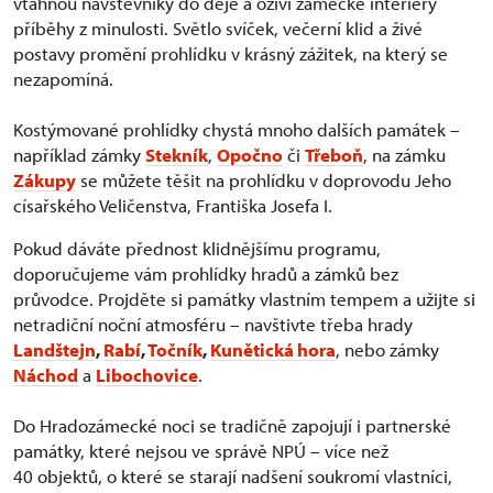
vtáhnou návštěvníky do děje a oživí zámecké interiéry
příběhy z minulosti. Světlo svíček, večerní klid a živé
postavy promění prohlídku v krásný zážitek, na který se
nezapomíná.
Kostýmované prohlídky chystá mnoho dalších památek –
například zámky
Stekník
,
Opočno
či
Třeboň
, na zámku
Zákupy
se můžete těšit na prohlídku v doprovodu Jeho
císařského Veličenstva, Františka Josefa I.
Pokud dáváte přednost klidnějšímu programu,
doporučujeme vám prohlídky hradů a zámků bez
průvodce. Projděte si památky vlastním tempem a užijte si
netradiční noční atmosféru – navštivte třeba hrady
Landštejn
,
Rabí
,
Točník
,
Kunětická hora
, nebo zámky
Náchod
a
Libochovice
.
Do Hradozámecké noci se tradičně zapojují i partnerské
památky, které nejsou ve správě NPÚ – více než
40 objektů, o které se starají nadšení soukromí vlastníci,