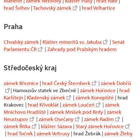
Manětín
|
zámek Nebílovy
|
klášter Plasy
|
hrad Rabí
|
hrad Švihov
|
Tachovský zámek
|
hrad Velhartice
Praha
Chvalský zámek
|
Klášter minoritů sv. Jakuba
|
Senát
Parlamentu ČR
|
Zahrady pod Pražským hradem
Středočeský kraj
zámek Březnice
|
hrad Český Šternberk
|
zámek Dobříš
| Hamousův statek ve Zbečně |
zámek Hořovice
|
hrad
Karlštejn
|
Kladenský zámek
|
zámek Konopiště
| hrad
Krakovec |
hrad Křivoklát
|
zámek Loučeň
|
zámek
Mnichovo Hradiště
|
zámek Mníšek pod Brdy
|
zámek
Neustupov
|
zámek Osečany
|
zámek Radim
|
zámek Řitka
|
klášter Sázava
|
Starý zámek Hořovice
|
hrad Točník
|
zámek Veltrusy
| hrad Žebrák |
zámek Žleby