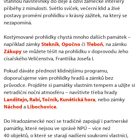
vtáhnou návštěvníky do děje a oživí zámecké interiéry
příběhy z minulosti. Světlo svíček, večerní klid a živé
postavy promění prohlídku v krásný zážitek, na který se
nezapomíná.
Kostýmované prohlídky chystá mnoho dalších památek –
například zámky
Stekník
,
Opočno
či
Třeboň
, na zámku
Zákupy
se můžete těšit na prohlídku v doprovodu Jeho
císařského Veličenstva, Františka Josefa I.
Pokud dáváte přednost klidnějšímu programu,
doporučujeme vám prohlídky hradů a zámků bez
průvodce. Projděte si památky vlastním tempem a užijte si
netradiční noční atmosféru – navštivte třeba hrady
Landštejn
,
Rabí
,
Točník
,
Kunětická hora
, nebo zámky
Náchod
a
Libochovice
.
Do Hradozámecké noci se tradičně zapojují i partnerské
památky, které nejsou ve správě NPÚ – více než
40 objektů, o které se starají nadšení soukromí vlastníci,