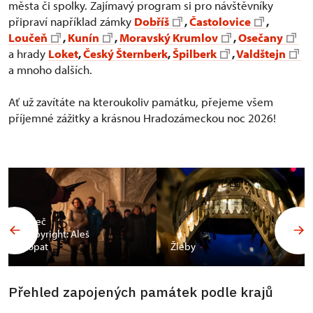
města či spolky. Zajímavý program si pro návštěvníky
připraví například zámky
Dobříš
,
Častolovice
,
Loučeň
,
Kunín
,
Moravský Krumlov
,
Osečany
a hrady
Loket
,
Český Šternberk
,
Špilberk
,
Valdštejn
a mnoho dalších.
Ať už zavítáte na kteroukoliv památku, přejeme všem
příjemné zážitky a krásnou Hradozámeckou noc 2026!
Valeč
Copyright: Aleš
Vopat
Žleby
Přehled zapojených památek podle krajů