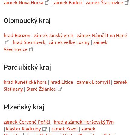
zámek Nová Horka
|
zámek Raduň
|
zámek Štáblovice
Olomoucký kraj
hrad Bouzov
|
zámek Jánský Vrch
|
zámek Náměšť na Hané
|
hrad Šternberk
|
zámek Velké Losiny
|
zámek
Všechovice
Pardubický kraj
hrad Kunětická hora
|
hrad Litice
|
zámek Litomyšl
|
zámek
Slatiňany
|
Staré Ždánice
Plzeňský kraj
zámek Červené Poříčí
|
hrad a zámek Horšovský Týn
|
klášter Kladruby
|
zámek Kozel
|
zámek