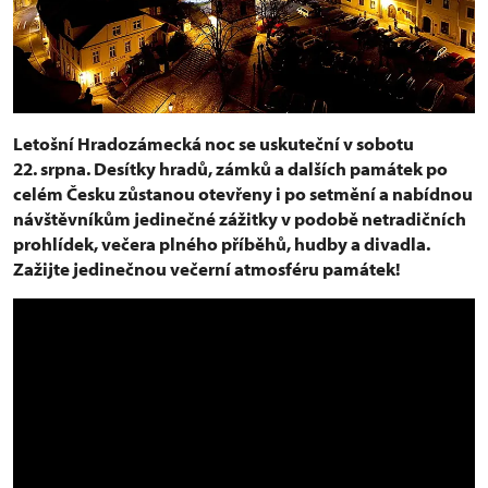
Letošní Hradozámecká noc se uskuteční v sobotu
22. srpna. Desítky hradů, zámků a dalších památek po
celém Česku zůstanou otevřeny i po setmění a nabídnou
návštěvníkům jedinečné zážitky v podobě netradičních
prohlídek, večera plného příběhů, hudby a divadla.
Zažijte jedinečnou večerní atmosféru památek!