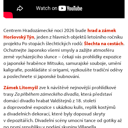
Centrem Hradozámecké noci 2026 bude
hrad a zámek
Horšovský Týn
, jeden z hlavních objektů letošního ročníku
projektu Po stopách šlechtických rodů:
Šlechta na cestách
.
Ochutnejte Japonsko všemi smysly a zažijte atmosféru
země vycházejícího slunce – čekají vás prohlídky expozice
o japonské hraběnce Mitsuko, samurajské souboje, umění
kaligrafie, poskládáte si origami, vyzkoušíte tradiční oděvy
a poslechnete si japonské bubnování.
Zámek Litomyšl
zve k návštěvě nejnovější prohlídkové
trasy
Za příběhem zámeckého divadla
, která představí
domácí divadlo hrabat Valdštejnů z 18. století
a doprovodné expozice s ukázkou kulis, replik kostýmů
a divadelních dekorací, které byly doposud skryty
v depozitářích. Divadelní scény umocní tance od gotiky až
po první republiku v podání skupiny Villanella.