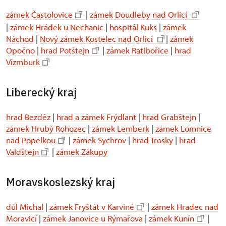
zámek Častolovice
|
zámek Doudleby nad Orlicí
|
zámek Hrádek u Nechanic
|
hospitál Kuks
|
zámek
Náchod
|
Nový zámek Kostelec nad Orlicí
|
zámek
Opočno
|
hrad Potštejn
|
zámek Ratibořice
|
hrad
Vízmburk
Liberecký kraj
hrad Bezděz
|
hrad a zámek Frýdlant
|
hrad Grabštejn
|
zámek Hrubý Rohozec
|
zámek Lemberk
|
zámek Lomnice
nad Popelkou
|
zámek Sychrov
|
hrad Trosky
|
hrad
Valdštejn
|
zámek Zákupy
Moravskoslezský kraj
důl Michal
|
zámek Fryštát v Karviné
|
zámek Hradec nad
Moravicí
|
zámek Janovice u Rýmařova
|
zámek Kunín
|