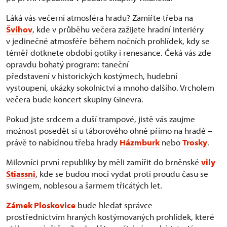
Láká vás večerní atmosféra hradu? Zamiřte třeba na
Švihov
, kde v průběhu večera zažijete hradní interiéry
v jedinečné atmosféře během nočních prohlídek, kdy se
téměř dotknete období gotiky i renesance. Čeká vás zde
opravdu bohatý program: taneční
představení v historických kostýmech, hudební
vystoupení, ukázky sokolnictví a mnoho dalšího. Vrcholem
večera bude koncert skupiny Ginevra.
Pokud jste srdcem a duší trampové, jistě vás zaujme
možnost posedět si u táborového ohně přímo na hradě –
právě to nabídnou třeba hrady
Házmburk
nebo
Trosky
.
Milovníci první republiky by měli zamířit do brněnské
vily
Stiassni
, kde se budou moci vydat proti proudu času se
swingem, noblesou a šarmem třicátých let.
Zámek Ploskovice
bude hledat správce
prostřednictvím hraných kostýmovaných prohlídek, které