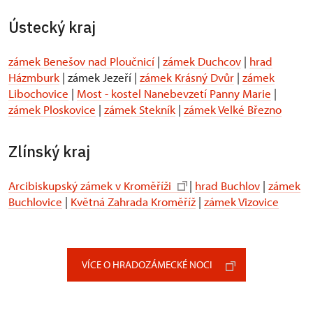
Ústecký kraj
zámek Benešov nad Ploučnicí
|
zámek Duchcov
|
hrad
Házmburk
| zámek Jezeří |
zámek Krásný Dvůr
|
zámek
Libochovice
|
Most - kostel Nanebevzetí Panny Marie
|
zámek Ploskovice
|
zámek Stekník
|
zámek Velké Březno
Zlínský kraj
Arcibiskupský zámek v Kroměříži
|
hrad Buchlov
|
zámek
Buchlovice
|
Květná Zahrada Kroměříž
|
zámek Vizovice
VÍCE O HRADOZÁMECKÉ NOCI