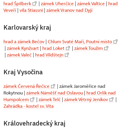
hrad Špilberk
|
zámek Uherčice
|
zámek Valtice
|
hrad
Veveří
|
vila Stiassni
|
zámek Vranov nad Dyjí
Karlovarský kraj
hrad a zámek Bečov
|
Chlum Svaté Maří, Poutní místo
|
zámek Kynžvart
|
hrad Loket
|
zámek Toužim
|
zámek Valeč
|
hrad Vildštejn
Kraj Vysočina
zámek Červená Řečice
| zámek Jaroměřice nad
Rokytnou |
zámek Náměšť nad Oslavou
|
hrad Orlík nad
Humpolcem
|
zámek Telč
|
zámek Větrný Jeníkov
|
Zahrádka - kostel sv. Víta
Královehradecký kraj