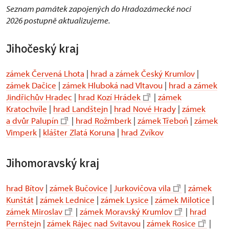
Seznam památek zapojených do Hradozámecké noci
2026 postupně aktualizujeme.
Jihočeský kraj
zámek Červená Lhota
|
hrad a zámek Český Krumlov
|
zámek Dačice
|
zámek Hluboká nad Vltavou
|
hrad a zámek
Jindřichův Hradec
|
hrad Kozí Hrádek
|
zámek
Kratochvíle
|
hrad Landštejn
|
hrad Nové Hrady
|
zámek
a dvůr Palupín
|
hrad Rožmberk
|
zámek Třeboň
|
zámek
Vimperk
|
klášter Zlatá Koruna
|
hrad Zvíkov
Jihomoravský kraj
hrad Bítov
|
zámek Bučovice
|
Jurkovičova vila
|
zámek
Kunštát
|
zámek Lednice
|
zámek Lysice
|
zámek Milotice
|
zámek Miroslav
|
zámek Moravský Krumlov
|
hrad
Pernštejn
|
zámek Rájec nad Svitavou
|
zámek Rosice
|