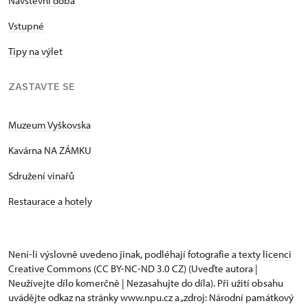
Návštěvní doba
Vstupné
Tipy na výlet
ZASTAVTE SE
Muzeum Vyškovska
Kavárna NA ZÁMKU
Sdružení vinařů
Restaurace a hotely
Není-li výslovně uvedeno jinak, podléhají fotografie a texty
licenci
Creative Commons
(CC BY-NC-ND 3.0 CZ) (Uveďte autora |
Neužívejte dílo komerčně | Nezasahujte do díla). Při užití obsahu
uvádějte odkaz na stránky www.npu.cz a „zdroj: Národní památkový