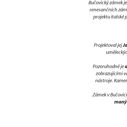
Bučovický zámek j
renesančních zámků 
projektu italské
Projektoval jej
J
uměleckých
Pozoruhodné je
a
zobrazujícími v
nástroje. Kamen
Zámek v Bučovicíc
manýr