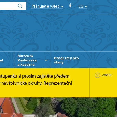
Plánujete výlet
CS
Muzeum
Programy pro
et
Vyškovska
školy
a kavárna
stupenku si prosím zajistěte předem
ZAVŘÍT
y návštěvnické okruhy: Reprezentační