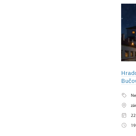
Hrad
Bučo
Ne
zá
22
19