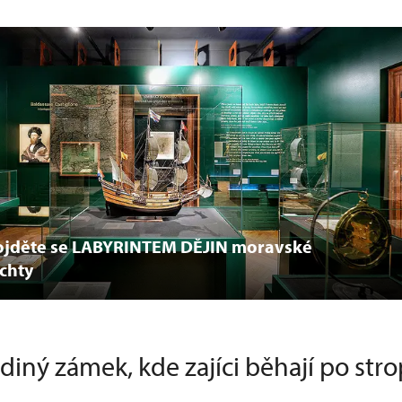
ojděte se LABYRINTEM DĚJIN moravské
chty
diný zámek, kde zajíci běhají po str