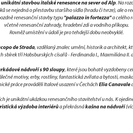
e
unikátní stavbou italské renesance na sever od Alp
. Na roz
se nejedná o přestavbu staršího sídla (hradu či tvrze), ale o re
 pozdně renesanční stavby typu
"palazzo in fortezza"
a celého 
včetně renesanční zahrady, hradební zdi a vodního příkopu.
Rovněž umístění v údolí je pro tehdejší dobu neobvyklé.
acopo de Strada
, vzdělaný znalec umění, historik a architekt, 
 sbírek tří Habsburských císařů - Ferdinanda I., Maxmiliána II. a 
rkádové nádvoří s 90 sloupy
, které jsou bohatě vyzdobeny c
álečné motivy, erby, rostliny, fantastická zvířata a bytosti, mas
ické práce prováděli Italové usazení v Čechách
Elia Canavale
h je unikátní ukázkou renesančního stavitelství u nás. K ojedi
istická výzdoba interiérů
a překrásná
kašna na nádvoří
(ví