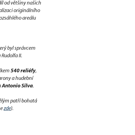
díl od většiny našich
alizaci originálního
rozsáhlého areálu
který byl správcem
Rudolfa II.
elkem
540 reliéfy
,
karony a hudební
a
Antonio Silva
.
nělým patří bohatá
ce
zde
).