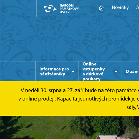
Novinky
A
Online
Informace pro
vstupenky
O zám
návštěvníky
a dárkové
poukazy
V neděli 30. srpna a 27. září bude na této památc
v online prodeji. Kapacita jednotlivých prohlídek
sály,