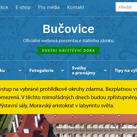
kce
E-shop
Pro média
Kontakt
Bučovice
oficiální webová prezentace státního zámku
DNEŠNÍ NÁVŠTĚVNÍ DOBA
Svatby
ku
Fotogalerie
Tipy na výl
a pronájmy
e vstup na vybrané prohlídkové okruhy zdarma. Bezplatnou v
 je omezená. V těchto mimořádných dnech budou zpřístupněn
 Výstavní sály, Moravský aristokrat v labyrintu světa.