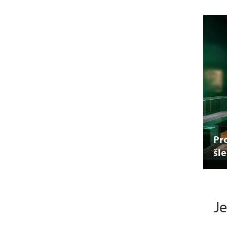
Pr
šle
Je