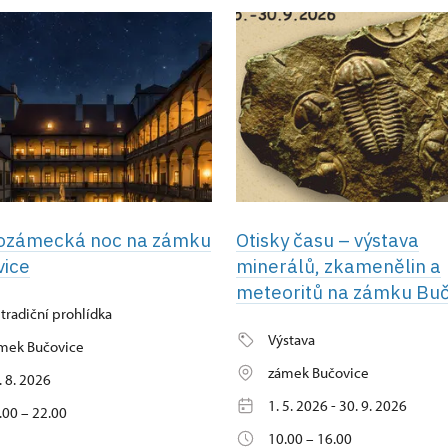
ozámecká noc na zámku
Otisky času – výstava
vice
minerálů, zkamenělin a
meteoritů na zámku Buč
tradiční prohlídka
Výstava
mek Bučovice
zámek Bučovice
. 8. 2026
1. 5. 2026 - 30. 9. 2026
.00 – 22.00
10.00 – 16.00