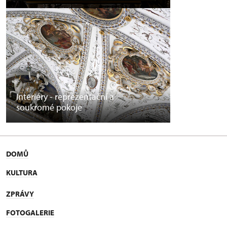
Interiéry - reprezentační a
soukromé pokoje
DOMŮ
KULTURA
ZPRÁVY
FOTOGALERIE