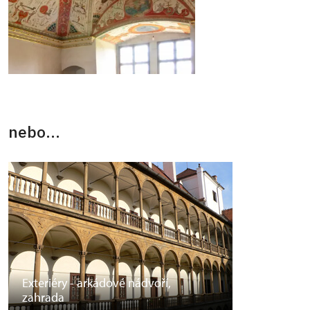
nebo...
Exteriéry - arkádové nádvoří,
zahrada