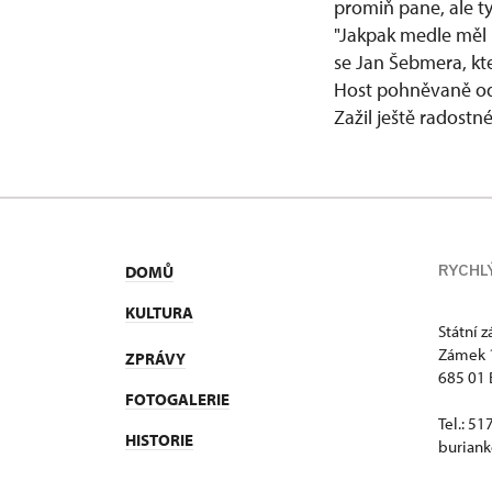
promiň pane, ale ty
"Jakpak medle měl by
se Jan Šebmera, kter
Host pohněvaně ode
Zažil ještě radostn
RYCHL
DOMŮ
KULTURA
Státní 
Zámek 
ZPRÁVY
685 01 
FOTOGALERIE
Tel.: 5
HISTORIE
buriank