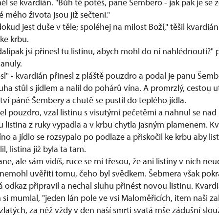
láněl se kvardián. "Bůh tě potěš, pane Šembero - jak pak je se
 mého života jsou již sečteni."
okud jest duše v těle; spoléhej na milost Boží," těšil kvardián
ke krbu.
alipak jsi přinesl tu listinu, abych mohl do ní nahlédnouti?"
anuly.
nesl" - kvardián přinesl z pláště pouzdro a podal je panu Šemb
luha stůl s jídlem a nalil do pohárů vína. A promrzlý, cestou
ství páně Šembery a chutě se pustil do teplého jídla.
l pouzdro, vzal listinu s visutými pečetěmi a nahnul se nad
 listina z ruky vypadla a v krbu chytla jasným plamenem. Kv
 víno a jídlo se rozsypalo po podlaze a přiskočil ke krbu aby list
, listina již byla ta tam.
ne, ale sám vidíš, ruce se mi třesou, že ani listiny v nich ne
 nemohl uvěřiti tomu, čeho byl svědkem. Šebmera však pokra
já odkaz připravil a nechal sluhu přinést novou listinu. Kvardi
si mumlal, "jeden lán pole ve vsi Maloměřicích, item naši za
zlatých, za něž vždy v den naší smrti svatá mše zádušní slouž