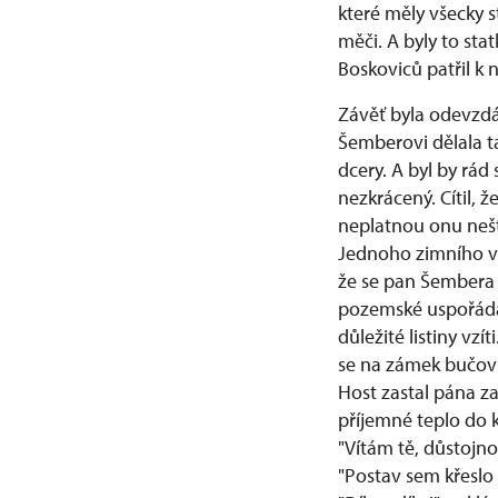
které měly všecky 
měči. A byly to sta
Boskoviců patřil k
Závěť byla odevzdá
Šemberovi dělala t
dcery. A byl by rá
nezkrácený. Cítil, ž
neplatnou onu neš
Jednoho zimního več
že se pan Šembera 
pozemské uspořádat
důležité listiny vz
se na zámek bučovi
Host zastal pána z
příjemné teplo do 
"Vítám tě, důstojno
"Postav sem křeslo 