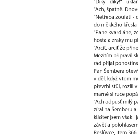
"Díky - díky!" - uk
"Ach, špatně. Dnové
"Netřeba zoufati - d
do měkkého křesla 
"Pane kvardiáne, zd
hosta a zraky mu pl
"Arciť, arciť že při
Mezitím připravil s
rád přijal pohostin
Pan Šembera otevře
viděl, když vtom mu
převrhl stůl, rozlil
marně si ruce popálil
"Ach odpusť milý pa
zíral na Šemberu a
klášter jsem však i 
závěť a polohlasem 
Reslůvce, item 366 