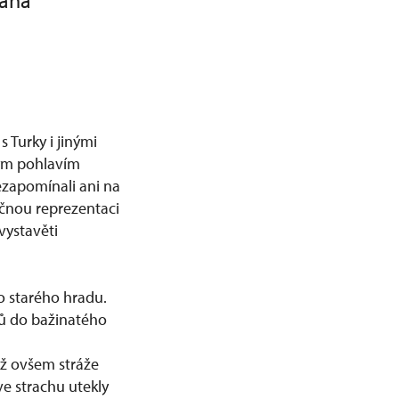
pana
s Turky i jinými
žným pohlavím
nezapomínali ani na
ičnou reprezentaci
vystavěti
o starého hradu.
olů do bažinatého
yž ovšem stráže
 ve strachu utekly