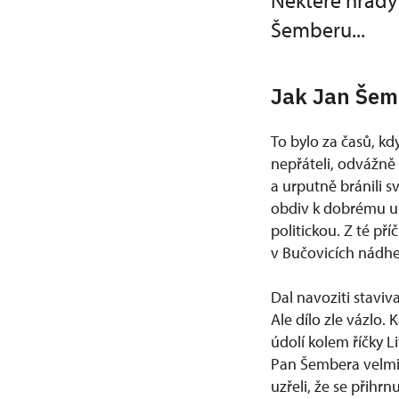
Některé hrady
Šemberu...
Jak Jan Šem
To bylo za časů, kdy
nepřáteli, odvážně 
a urputně bránili s
obdiv k dobrému um
politickou. Z té př
v Bučovicích nádhe
Dal navoziti stavi
Ale dílo zle vázlo.
údolí kolem říčky Li
Pan Šembera velmi s
uzřeli, že se přihrn