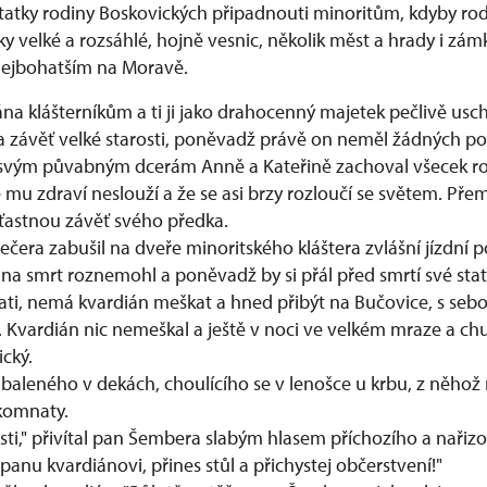
statky rodiny Boskovických připadnouti minoritům, kdyby ro
tky velké a rozsáhlé, hojně vesnic, několik měst a hrady i zám
 nejbohatším na Moravě.
na klášterníkům a ti ji jako drahocenný majetek pečlivě usc
a závěť velké starosti, poněvadž právě on neměl žádných po
d svým půvabným dcerám Anně a Kateřině zachoval všecek r
e mu zdraví neslouží a že se asi brzy rozloučí se světem. Přemý
ťastnou závěť svého předka.
era zabušil na dveře minoritského kláštera zvlášní jízdní p
na smrt roznemohl a poněvadž by si přál před smrtí své sta
i, nemá kvardián meškat a hned přibýt na Bučovice, s seb
íti. Kvardián nic nemeškal a ještě v noci ve velkém mraze a c
cký.
abaleného v dekách, choulícího se v lenošce u krbu, z něhož
komnaty.
sti," přivítal pan Šembera slabým hlasem příchozího a nařizo
panu kvardiánovi, přines stůl a přichystej občerstvení!"