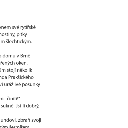
nem své rytířské
ostiny, pitky
ům šlechtickým.
ho domu v Brně
vřených oken.
ům stojí několik
unda Prakšického
vi urážlivé posunky
 činiti!"
 sukně! Jsi-li dobrý,
mundovi, zbraň svoji
šeným šermířem,