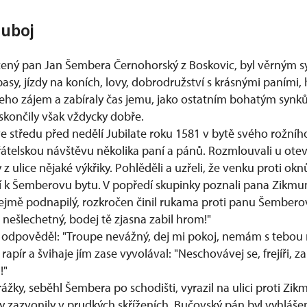
uboj
ený pan Jan Šembera Černohorský z Boskovic, byl věrným sy
asy, jízdy na koních, lovy, dobrodružství s krásnými paními, h
 jeho zájem a zabíraly čas jemu, jako ostatním bohatým synk
skončily však vždycky dobře.
 středu před nedělí Jubilate roku 1581 v bytě svého rožní
přátelskou návštěvu několika paní a pánů. Rozmlouvali u ote
z ulice nějaké výkřiky. Pohlěděli a uzřeli, že venku proti okn
ejí k Šemberovu bytu. V popředí skupinky poznali pana Zikm
 zřejmě podnapilý, rozkročen činil rukama proti panu Šembero
ři nešlechetný, bodej tě zjasna zabil hrom!"
dpověděl: "Troupe nevážný, dej mi pokoj, nemám s tebou nic
 rapír a švihaje jím zase vyvolával: "Neschovávej se, frejíři, za
!"
žky, seběhl Šembera po schodišti, vyrazil na ulici proti Zik
íry zazvonily v prudkých skříženích. Bučovský pán byl vyhlá