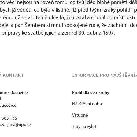
to věci nejsou na roveň tomu, co tvůj děd blahé paměti klášt
ch já věděti, co bylo v listině, již před tvými zraky pohltili
ému už se viditelně ulevilo, že i vstal a chodil po místnosti.
jel a pan Šembera si mnul spokojeně ruce, že zachránil dce
é přípravy ke svatbě jejich a zemřel 30. dubna 1597.
Ý KONTAKT
INFORMACE PRO NÁVŠTĚVNÍ
zámek Bučovice
Prohlídkové okruhy
1
Návštěvní doba
Bučovice
Vstupné
17 383 135
ova.jana@npu.cz
Tipy na výlet