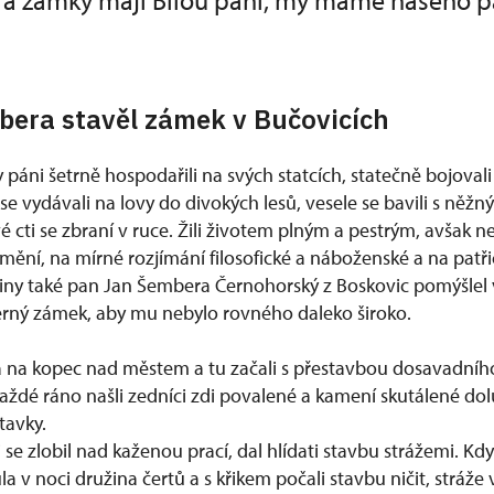
 a zámky mají Bílou paní, my máme našeho 
bera stavěl zámek v Bučovicích
 páni šetrně hospodařili na svých statcích, statečně bojovali 
se vydávali na lovy do divokých lesů, vesele se bavili s ně
vé cti se zbraní v ruce. Žili životem plným a pestrým, avšak 
ění, na mírné rozjímání filosofické a náboženské a na patř
íčiny také pan Jan Šembera Černohorský z Boskovic pomýšlel 
rný zámek, aby mu nebylo rovného daleko široko.
va na kopec nad městem a tu začali s přestavbou dosavadníh
 Každé ráno našli zedníci zdi povalené a kamení skutálené d
tavky.
e zlobil nad kaženou prací, dal hlídati stavbu strážemi. Kd
ula v noci družina čertů a s křikem počali stavbu ničit, stráže