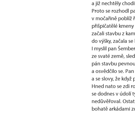
a již nechtěly chodi
Proto se rozhodl p
v močařině poblíž 
přišpičatělé kmeny 
začali stavbu z ka
do výšky, začala se 
I myslil pan Šember
ze svaté země, sledo
pán stavbu pevnou,
a osvědčilo se. Pan
a se slovy, že když
Hned nato se zdi ro
se dodnes v údolí 
nedůvěřoval. Ostatn
bohatě arkádami zd