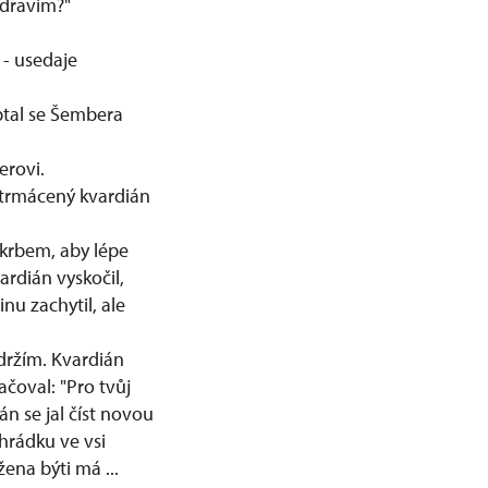
 zdravím?"
 - usedaje
 ptal se Šembera
erovi.
 utrmácený kvardián
 krbem, aby lépe
ardián vyskočil,
inu zachytil, ale
udržím. Kvardián
čoval: "Pro tvůj
án se jal číst novou
hrádku ve vsi
ena býti má ...