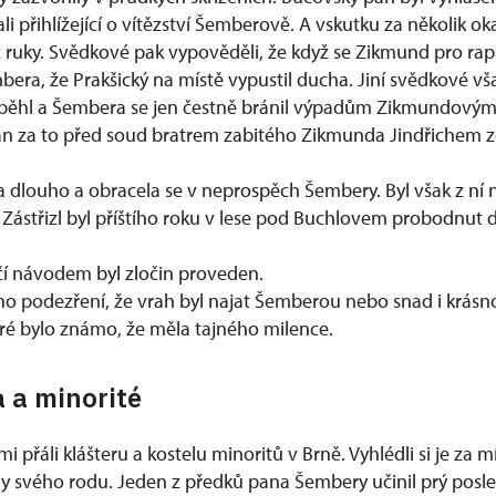
 přihlížející o vítězství Šemberově. A vskutku za několik ok
z ruky. Svědkové pak vypověděli, že když se Zikmund pro rapí
era, že Prakšický na místě vypustil ducha. Jiní svědkové vš
oběhl a Šembera se jen čestně bránil výpadům Zikmundovým
 za to před soud bratrem zabitého Zikmunda Jindřichem ze
la dlouho a obracela se v neprospěch Šembery. Byl však z ní
 Zástřizl byl příštího roku v lese pod Buchlovem probodnut 
čí návodem byl zločin proveden.
no podezření, že vrah byl najat Šemberou nebo snad i krásn
eré bylo známo, že měla tajného milence.
 a minorité
i přáli klášteru a kostelu minoritů v Brně. Vyhlédli si je za 
y svého rodu. Jeden z předků pana Šembery učinil prý posled