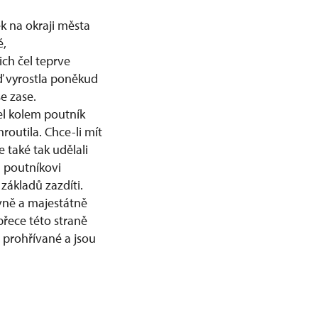
k na okraji města
é,
ich čel teprve
eď vyrostla poněkud
se zase.
šel kolem poutník
hroutila. Chce-li mít
 také tak udělali
l poutníkovi
základů zazdíti.
evně a majestátně
přece této straně
m prohřívané a jsou