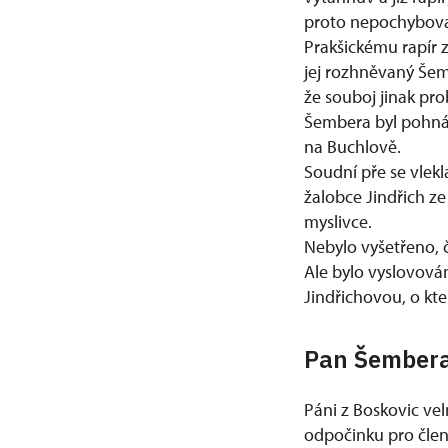
proto nepochybovali
Prakšickému rapír 
jej rozhněvaný Šemb
že souboj jinak pr
Šembera byl pohnán
na Buchlově.
Soudní pře se vlek
žalobce Jindřich ze
myslivce.
Nebylo vyšetřeno, 
Ale bylo vyslovová
Jindřichovou, o kt
Pan Šembera
Páni z Boskovic velm
odpočinku pro člen