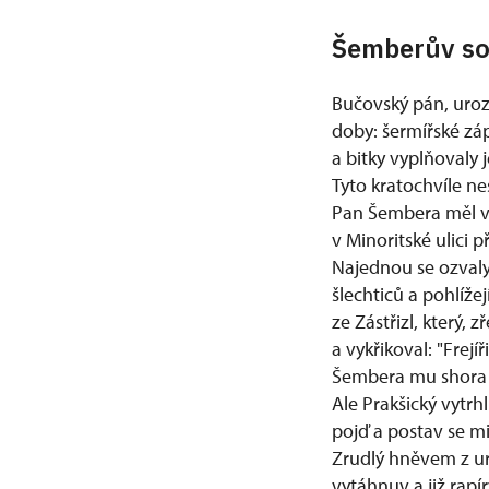
Šemberův so
Bučovský pán, uroz
doby: šermířské záp
a bitky vyplňovaly
Tyto kratochvíle ne
Pan Šembera měl ve
v Minoritské ulici 
Najednou se ozvaly 
šlechticů a pohlíž
ze Zástřizl, který,
a vykřikoval: "Frejí
Šembera mu shora o
Ale Prakšický vytrhl
pojď a postav se mi
Zrudlý hněvem z urá
vytáhnuv a již rap