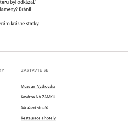
eru byl odkázal."
 plameny? Bránil
rám krásné statky.
KY
ZASTAVTE SE
Muzeum Vyškovska
Kavárna NA ZÁMKU
Sdružení vinařů
Restaurace a hotely