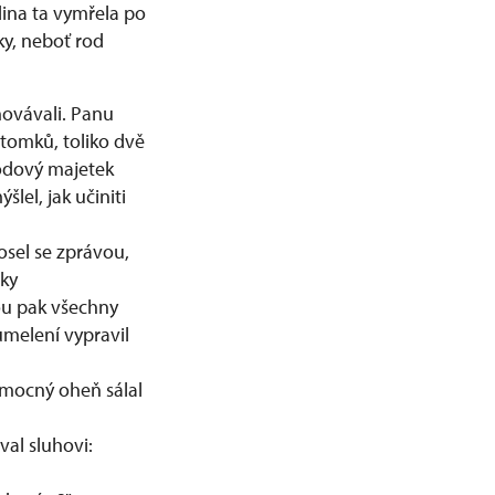
dina ta vymřela po
ky, neboť rod
hovávali. Panu
tomků, toliko dvě
odový majetek
šlel, jak učiniti
osel se zprávou,
tky
ou pak všechny
humelení vypravil
 mocný oheň sálal
val sluhovi: