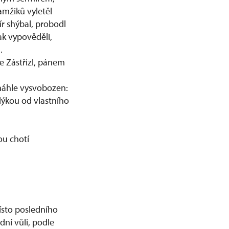
amžiků vyletěl
r shýbal, probodl
ak vypověděli,
.
 Zástřizl, pánem
 náhle vysvobozen:
dýkou od vlastního
ou chotí
místo posledního
ní vůli, podle