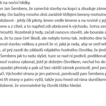
ti na noční hlídky.
an Jan Šembera, že zanechá stavby na kopci a zbuduje záme
řeky. Do bažiny mnoho dnů zaráželi těžkými berany mohutn
dubové - jehly čili piloty, kmen vedle kmene a na rovině z jej
mene a z cihel, a to napřed zdi obrácené k východu. Sotva z
hroutiti. Rozebrali ji tedy, začali nanovo stavěti, ale bourala 
a, že tu zase čert škodí, ale nebylo tomu tak. Jednoho dne 
val stavbu velikou a pravil že ví, jaká je rada, aby se zeď ne
 ať prý zazdí do základů nějakého hodného člověka; že jinde
 Šembera jak tu radu slyšel, tuze se nad ní podivil, poděkova
 pouť svatou vykonal, jistě je dobrým člověkem, nechal ho do 
zpadat přestaly a pak už bez obtíží zámek postavili, jenž p
tyčí. Východní strana je jen patrová, poněvadž pan Šembera 
í tři strany o patro vyšší, takže jsou hned od rána sluníčke
obené, že srovnatelné by člověk těžko hledal.