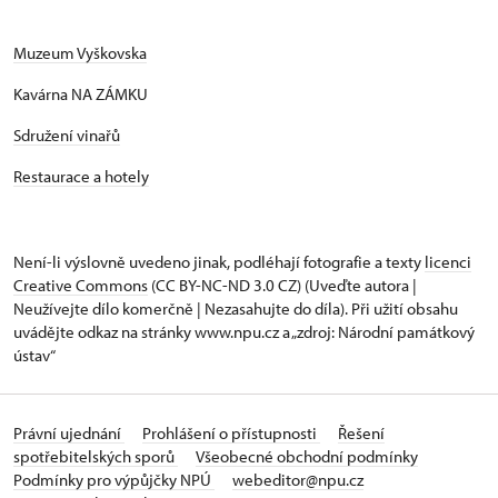
Muzeum Vyškovska
Kavárna NA ZÁMKU
Sdružení vinařů
Restaurace a hotely
Není-li výslovně uvedeno jinak, podléhají fotografie a texty
licenci
Creative Commons
(CC BY-NC-ND 3.0 CZ) (Uveďte autora |
Neužívejte dílo komerčně | Nezasahujte do díla). Při užití obsahu
uvádějte odkaz na stránky www.npu.cz a „zdroj: Národní památkový
ústav“
Právní ujednání
Prohlášení o přístupnosti
Řešení
spotřebitelských sporů
Všeobecné obchodní podmínky
Podmínky pro výpůjčky NPÚ
webeditor@npu.cz