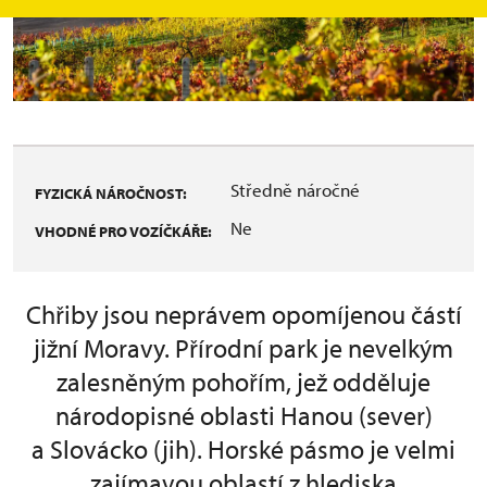
Středně náročné
FYZICKÁ NÁROČNOST:
Ne
VHODNÉ PRO VOZÍČKÁŘE:
Chřiby jsou neprávem opomíjenou částí
jižní Moravy. Přírodní park je nevelkým
zalesněným pohořím, jež odděluje
národopisné oblasti Hanou (sever)
a Slovácko (jih). Horské pásmo je velmi
zajímavou oblastí z hlediska