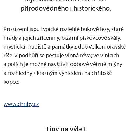
přírodovědného i historického.
Pro území jsou typické rozlehlé bukové lesy, staré
hrady a jejich zříceniny, bizarní pískovcové skály,
mystická hradiště a památky z dob Velkomoravské
říše. V podhůří se pěstuje vinná réva; ve vinicích
a polích je možné navštívit dobové větrné mlýny
a rozhledny s krásným výhledem na chřibské
kopce.
www.chriby.cz
Tipy na výlet