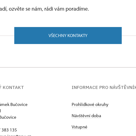
vadí, ozvěte se nám, rádi vám poradíme.
VŠECHNY KONTAKTY
Ý KONTAKT
INFORMACE PRO NÁVŠTĚVNÍ
zámek Bučovice
Prohlídkové okruhy
1
Návštěvní doba
Bučovice
Vstupné
17 383 135