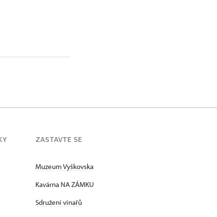
KY
ZASTAVTE SE
Muzeum Vyškovska
Kavárna NA ZÁMKU
Sdružení vinařů