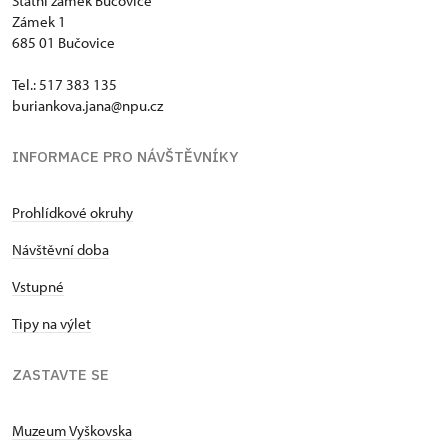
Státní zámek Bučovice
Zámek 1
685 01 Bučovice
Tel.: 517 383 135
buriankova.jana@npu.cz
INFORMACE PRO NÁVŠTĚVNÍKY
Prohlídkové okruhy
Návštěvní doba
Vstupné
Tipy na výlet
ZASTAVTE SE
Muzeum Vyškovska